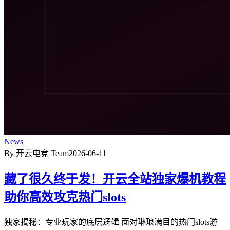
News
By 开云电竞 Team
2026-06-11
藏了很久终于发！开云全站独家爆机教程
助你高效攻克热门slots
独家揭秘：专业玩家的底层逻辑 面对琳琅满目的热门slots游