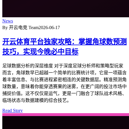
News
By 开云电竞 Team
2026-06-17
开云体育平台独家攻略：掌握角球数预测
技巧，实现今晚必中目标
足球数据分析的深层维度 对于深度足球分析师和策略型玩家
而言，角球数早已超越一个简单的比赛统计项，它是一项蕴含
着丰富信息、与比赛进程紧密相连的关键数据层。精准预测角
球数量，意味着你能穿透赛果的迷雾，在更广阔的投注市场中
捕捉价值。这不仅仅是运气，更是一门融合了球队战术风格、
临场状态与数据建模的综合技艺。
Read Story