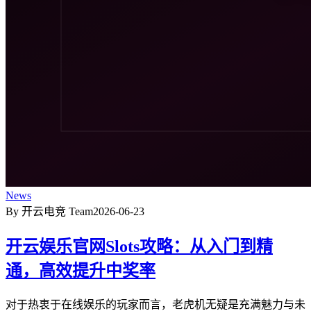
News
By 开云电竞 Team
2026-06-23
开云娱乐官网Slots攻略：从入门到精
通，高效提升中奖率
对于热衷于在线娱乐的玩家而言，老虎机无疑是充满魅力与未