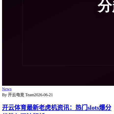
News
By 开云电竞 Team
2026-06-21
开云体育最新老虎机资讯：热门slots爆分