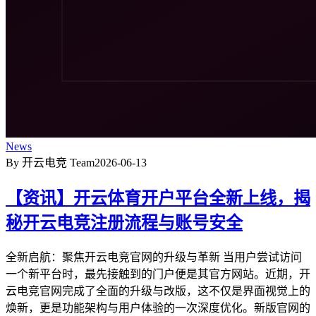
News
By 开云电竞 Team
2026-06-13
【资讯】开云体育开户平台全新上线，揭
秘开云电竞注册流程与账号安全
全新启航：聚焦开云电竞官网的升级与革新 当用户尝试访问
一个新平台时，最先接触到的门户便是其官方网站。近期，开
云电竞官网完成了全面的升级与改版，这不仅是界面视觉上的
焕新，更是功能架构与用户体验的一次深度优化。新版官网的