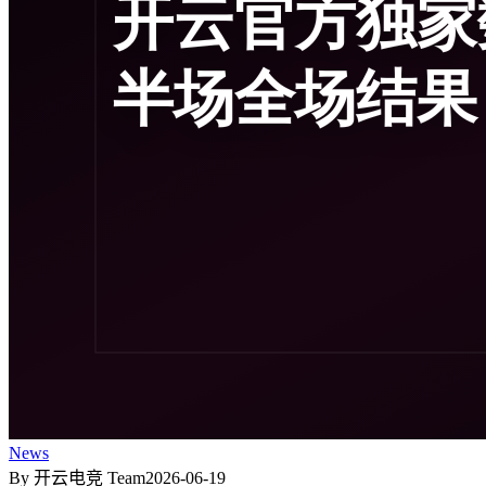
News
By 开云电竞 Team
2026-06-19